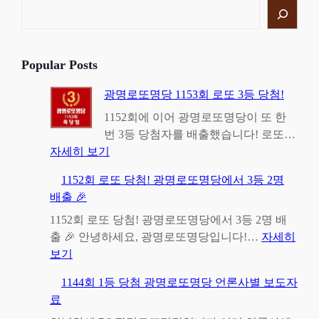
검
색
Popular Posts
광명로또명당 1153회 로또 3등 당첨!
1152회에 이어 광명로또명당이 또 한
번 3등 당첨자를 배출했습니다! 로또…
:
자세히 보기
광
1152회 로또 당첨! 광명로또명당에서 3등 2명
명
배출 🎉
로
또
1152회 로또 당첨! 광명로또명당에서 3등 2명 배
명
출 🎉 안녕하세요, 광명로또명당입니다!…
자세히
:
당
보기
1
1
1144회 1등 당첨 광명로또명당 언론사별 보도자
1
1
료
5
5