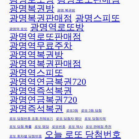
배
론
광명복권방
출
사
광명 복권방
광명복권판매점
광명스피또
🎉
별
광명역로또방
보
광명역 로또
도
광명역로또판매점
자
광명역무료주차
료
광명역복권방
광명역복권판매점
광명역스피또
광명역연금복권720
광명역즉석복권
광명연금복권720
광명즉석복권
로또3등
로또 3등 당첨
로또 당첨번호 조회 전체보기
로또 당첨자 명단
로또 당첨지역
로또 당첨 확률
로또 명당
로또번호
로또 역사
로또 판매점 추천
오늘 로또 당첨번호
로또 회차별 당첨번호