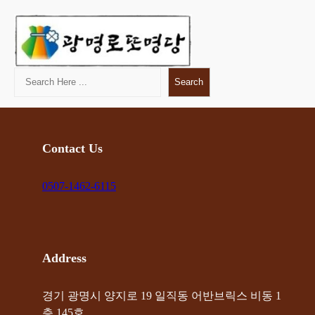
콘
텐
츠
로
Search
바
Search
로
가
기
Contact Us
0507-1462-6115
Address
경기 광명시 양지로 19 일직동 어반브릭스 비동 1
층 145호