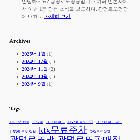
2
3
안녕하세요? 광명로또명당입니다.여러 언론사에
회
회
서 이번 1등 당첨 소식을 보도하며, 광명로또명당
로
로
:
에 대해…
자세히 보기
또
또
1
당
3
1
첨
등
4
Archives
!
당
4
광
첨
회
2025년 1월
(1)
명
!
1
2024년 12월
(1)
로
등
2024년 11월
(2)
또
당
2024년 10월
(1)
명
첨
2024년 9월
(1)
당
광
에
명
서
로
Tags
3
또
등
명
1등 당첨번호
1152회
1152회 로또
1152회 로또당첨
1153회 로또 결과
ktx무료주차
2
당
1153회 로또 당첨
광명로또명당
명
언
광명로또방
광명로또판매점