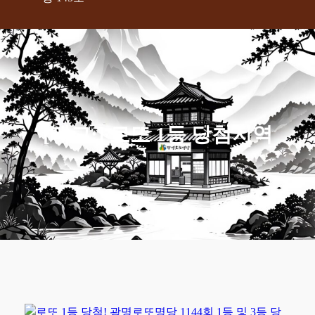
[태그:]
로또 1등 당첨지역