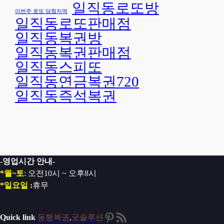
일직동로또방
이번주 로또 당첨지역
일직동로또판매점
일직동복권방
일직동복권판매점
일직동스피또
일직동연금복권720
일직동즉석복권
-영업시간 안내-
*월~토
: 오전10시 ~ 오후8시
*일요일 :
휴무
Pinterest
RSS 피드
Quick link
동행복권
,
굿솔루션