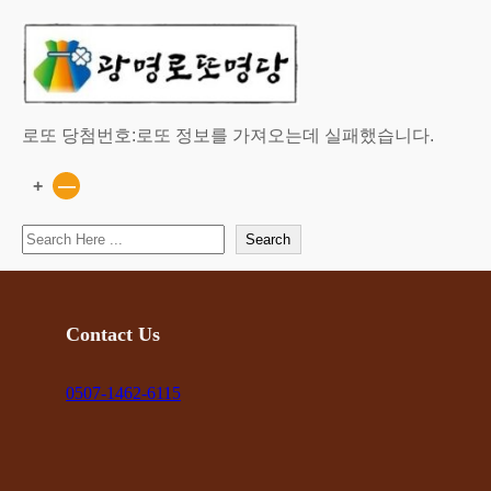
콘
텐
츠
로
바
로또 당첨번호:
로또 정보를 가져오는데 실패했습니다.
로
가
+
—
기
Search
Search
Contact Us
0507-1462-6115