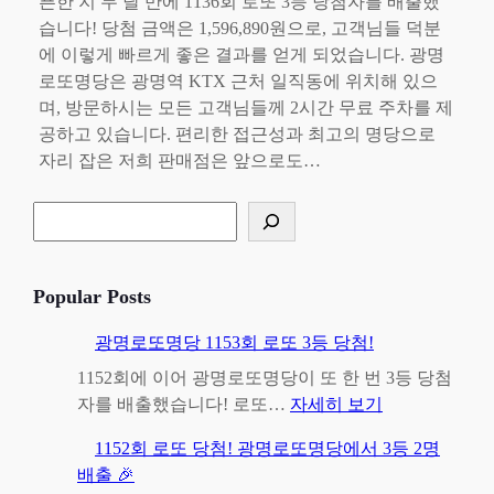
픈한 지 두 달 만에 1136회 로또 3등 당첨자를 배출했
습니다! 당첨 금액은 1,596,890원으로, 고객님들 덕분
에 이렇게 빠르게 좋은 결과를 얻게 되었습니다. 광명
로또명당은 광명역 KTX 근처 일직동에 위치해 있으
며, 방문하시는 모든 고객님들께 2시간 무료 주차를 제
공하고 있습니다. 편리한 접근성과 최고의 명당으로
자리 잡은 저희 판매점은 앞으로도…
검
색
Popular Posts
광명로또명당 1153회 로또 3등 당첨!
1152회에 이어 광명로또명당이 또 한 번 3등 당첨
:
자를 배출했습니다! 로또…
자세히 보기
광
1152회 로또 당첨! 광명로또명당에서 3등 2명
명
배출 🎉
로