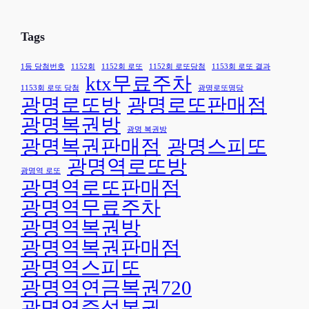
에
명
서
로
Tags
3
또
등
명
1등 당첨번호
1152회
1152회 로또
1152회 로또당첨
1153회 로또 결과
ktx무료주차
2
당
1153회 로또 당첨
광명로또명당
명
언
광명로또방
광명로또판매점
배
론
광명복권방
출
사
광명 복권방
광명복권판매점
광명스피또
🎉
별
광명역로또방
보
광명역 로또
도
광명역로또판매점
자
광명역무료주차
료
광명역복권방
광명역복권판매점
광명역스피또
광명역연금복권720
광명역즉석복권