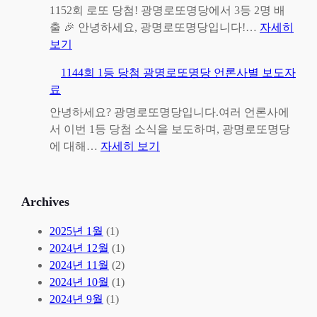
또
1152회 로또 당첨! 광명로또명당에서 3등 2명 배
명
출 🎉 안녕하세요, 광명로또명당입니다!…
자세히
:
당
보기
1
1
1144회 1등 당첨 광명로또명당 언론사별 보도자
1
1
료
5
5
2
3
안녕하세요? 광명로또명당입니다.여러 언론사에
회
회
서 이번 1등 당첨 소식을 보도하며, 광명로또명당
로
:
로
에 대해…
자세히 보기
또
1
또
당
1
3
첨
4
등
Archives
!
4
당
광
회
첨
2025년 1월
(1)
명
1
!
2024년 12월
(1)
로
등
2024년 11월
(2)
또
당
2024년 10월
(1)
명
첨
2024년 9월
(1)
당
광