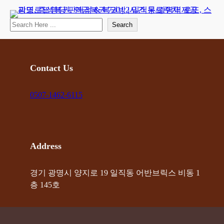
콘
텐
Search
Search
츠
로
바
로
Contact Us
가
기
0507-1462-6115
Address
경기 광명시 양지로 19 일직동 어반브릭스 비동 1
층 145호