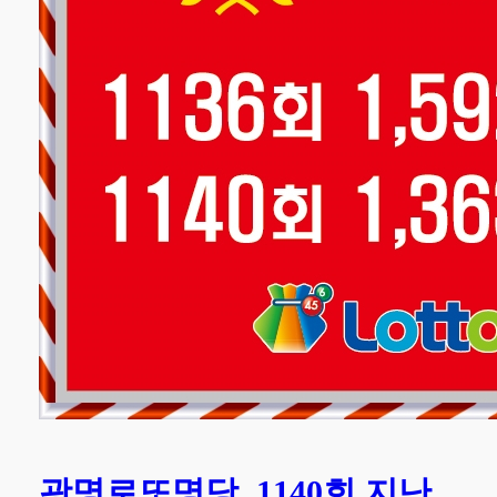
광명로또명당, 1140회 지난