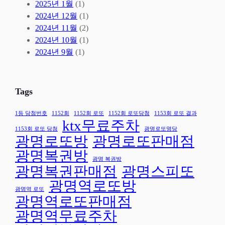
광
회
첨
2025년 1월
(1)
명
1
!
2024년 12월
(1)
로
등
2024년 11월
(2)
또
당
2024년 10월
(1)
명
첨
2024년 9월
(1)
당
광
에
명
서
로
Tags
3
또
등
명
1등 당첨번호
1152회
1152회 로또
1152회 로또당첨
1153회 로또 결과
ktx무료주차
2
당
1153회 로또 당첨
광명로또명당
명
언
광명로또방
광명로또판매점
배
론
광명복권방
출
사
광명 복권방
광명복권판매점
광명스피또
🎉
별
광명역로또방
보
광명역 로또
도
광명역로또판매점
자
광명역무료주차
료