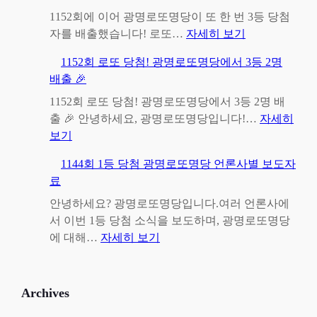
1152회에 이어 광명로또명당이 또 한 번 3등 당첨
:
자를 배출했습니다! 로또…
자세히 보기
광
1152회 로또 당첨! 광명로또명당에서 3등 2명
명
배출 🎉
로
또
1152회 로또 당첨! 광명로또명당에서 3등 2명 배
명
출 🎉 안녕하세요, 광명로또명당입니다!…
자세히
:
당
보기
1
1
1144회 1등 당첨 광명로또명당 언론사별 보도자
1
1
료
5
5
2
3
안녕하세요? 광명로또명당입니다.여러 언론사에
회
회
서 이번 1등 당첨 소식을 보도하며, 광명로또명당
로
:
로
에 대해…
자세히 보기
또
1
또
당
1
3
첨
4
등
Archives
!
4
당